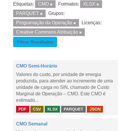
Etiquetas:
CMO
Formatos:
XLSX
PARQUET
Grupos:
Programação da Operação
Licenças:
Creative Commons Atribuição
Filtrar Resultados
CMO Semi-Horário
Valores do custo, por unidade de energia
produzida, para atender ao incremento de uma
unidade de carga no SIN, chamado de Custo
Marginal de Operação – CMO. Este CMO é
estimado...
PDF
CSV
XLSX
PARQUET
JSON
CMO Semanal