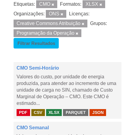
Etiquetas:
CMO
Formatos:
XLSX
Organizações:
ONS
Licenças:
Creative Commons Atribuição
Grupos:
Programação da Operação
Filtrar Resultados
CMO Semi-Horário
Valores do custo, por unidade de energia
produzida, para atender ao incremento de uma
unidade de carga no SIN, chamado de Custo
Marginal de Operação – CMO. Este CMO é
estimado...
PDF
CSV
XLSX
PARQUET
JSON
CMO Semanal