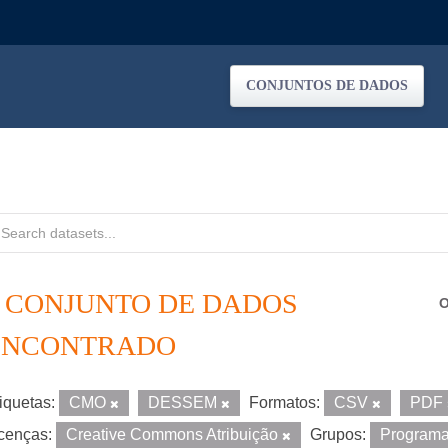
CONJUNTOS DE DADOS
1 CONJUNTO DE DADOS
O
ENCONTRADO
iquetas:
CMO
DESSEM
Formatos:
CSV
PDF
cenças:
Creative Commons Atribuição
Grupos:
Program