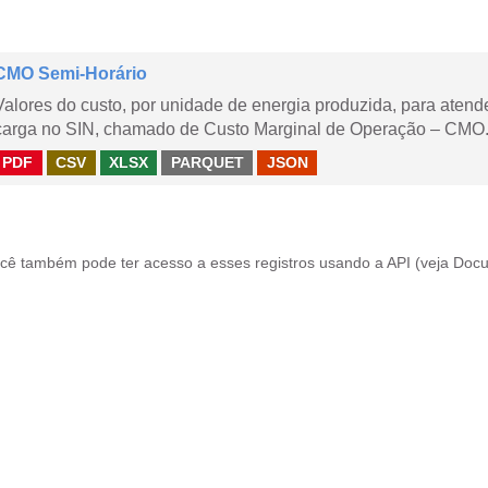
CMO Semi-Horário
Valores do custo, por unidade de energia produzida, para aten
carga no SIN, chamado de Custo Marginal de Operação – CMO.
PDF
CSV
XLSX
PARQUET
JSON
cê também pode ter acesso a esses registros usando a
API
(veja
Docu