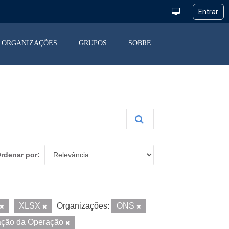
ORGANIZAÇÕES
GRUPOS
SOBRE
rdenar por
XLSX
Organizações:
ONS
ação da Operação