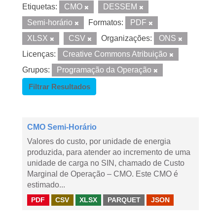
Etiquetas:
CMO
DESSEM
Semi-horário
Formatos:
PDF
XLSX
CSV
Organizações:
ONS
Licenças:
Creative Commons Atribuição
Grupos:
Programação da Operação
Filtrar Resultados
CMO Semi-Horário
Valores do custo, por unidade de energia
produzida, para atender ao incremento de uma
unidade de carga no SIN, chamado de Custo
Marginal de Operação – CMO. Este CMO é
estimado...
PDF
CSV
XLSX
PARQUET
JSON