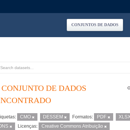
CONJUNTOS DE DADOS
1 CONJUNTO DE DADOS
O
ENCONTRADO
iquetas:
CMO
DESSEM
Formatos:
PDF
XLS
ONS
Licenças:
Creative Commons Atribuição