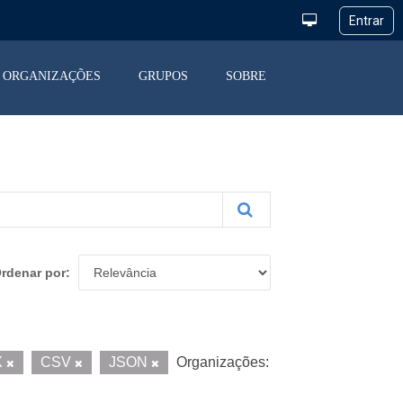
ORGANIZAÇÕES
GRUPOS
SOBRE
rdenar por
X
CSV
JSON
Organizações: