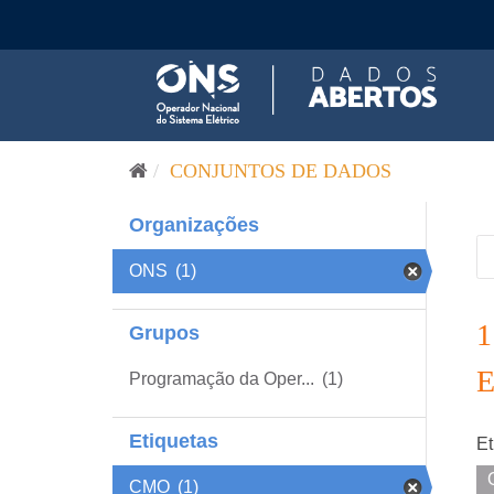
Pular para o conteúdo
CONJUNTOS DE DADOS
Organizações
ONS
(1)
Grupos
Programação da Oper...
(1)
Etiquetas
Et
CMO
(1)