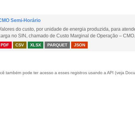
CMO Semi-Horário
Valores do custo, por unidade de energia produzida, para aten
carga no SIN, chamado de Custo Marginal de Operação – CMO.
PDF
CSV
XLSX
PARQUET
JSON
cê também pode ter acesso a esses registros usando a
API
(veja
Docu