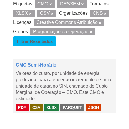
Etiquetas:
CMO
DESSEM
Formatos:
XLSX
CSV
Organizações:
ONS
Licenças:
Creative Commons Atribuição
Grupos:
Programação da Operação
Filtrar Resultados
CMO Semi-Horário
Valores do custo, por unidade de energia
produzida, para atender ao incremento de uma
unidade de carga no SIN, chamado de Custo
Marginal de Operação – CMO. Este CMO é
estimado...
PDF
CSV
XLSX
PARQUET
JSON