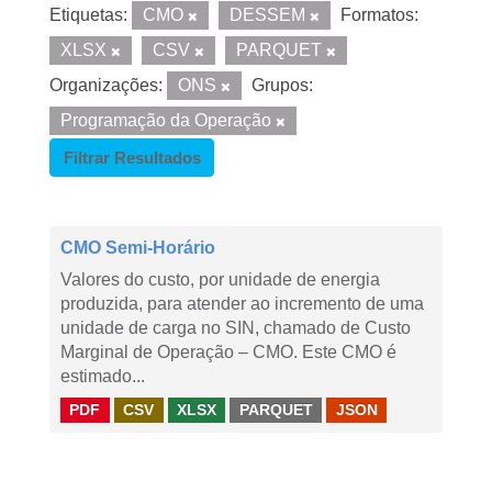
Etiquetas:
CMO
DESSEM
Formatos:
XLSX
CSV
PARQUET
Organizações:
ONS
Grupos:
Programação da Operação
Filtrar Resultados
CMO Semi-Horário
Valores do custo, por unidade de energia
produzida, para atender ao incremento de uma
unidade de carga no SIN, chamado de Custo
Marginal de Operação – CMO. Este CMO é
estimado...
PDF
CSV
XLSX
PARQUET
JSON