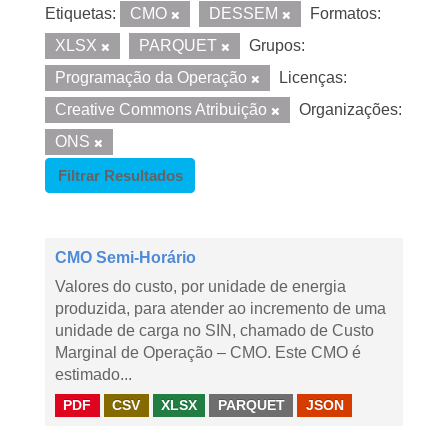
Etiquetas:
CMO
DESSEM
Formatos:
XLSX
PARQUET
Grupos:
Programação da Operação
Licenças:
Creative Commons Atribuição
Organizações:
ONS
Filtrar Resultados
CMO Semi-Horário
Valores do custo, por unidade de energia
produzida, para atender ao incremento de uma
unidade de carga no SIN, chamado de Custo
Marginal de Operação – CMO. Este CMO é
estimado...
PDF
CSV
XLSX
PARQUET
JSON