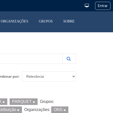
ORGANIZAÇÕES
GRUPOS
SOBRE
rdenar por
X
PARQUET
Grupos:
tribuição
Organizações:
ONS