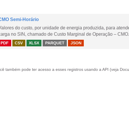
CMO Semi-Horário
Valores do custo, por unidade de energia produzida, para aten
carga no SIN, chamado de Custo Marginal de Operação – CMO.
PDF
CSV
XLSX
PARQUET
JSON
cê também pode ter acesso a esses registros usando a
API
(veja
Docu