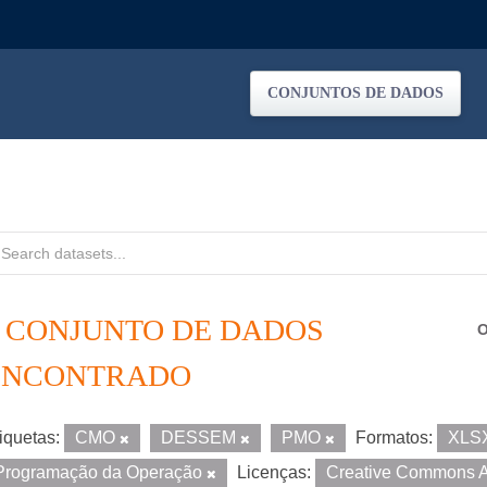
CONJUNTOS DE DADOS
1 CONJUNTO DE DADOS
O
ENCONTRADO
iquetas:
CMO
DESSEM
PMO
Formatos:
XLS
Programação da Operação
Licenças:
Creative Commons A