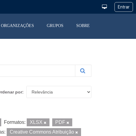
ORGANIZAÇÕES
GRUPOS
SOBRE
rdenar por
Formatos:
XLSX
PDF
as:
Creative Commons Atribuição