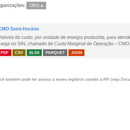
ganizações:
ONS
CMO Semi-Horário
Valores do custo, por unidade de energia produzida, para aten
carga no SIN, chamado de Custo Marginal de Operação – CMO.
PDF
CSV
XLSX
PARQUET
JSON
cê também pode ter acesso a esses registros usando a
API
(veja
Docu