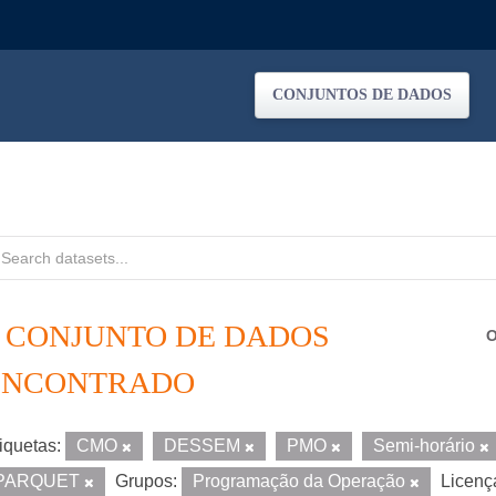
CONJUNTOS DE DADOS
1 CONJUNTO DE DADOS
O
ENCONTRADO
iquetas:
CMO
DESSEM
PMO
Semi-horário
PARQUET
Grupos:
Programação da Operação
Licenç