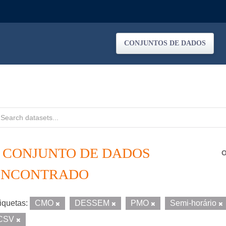
CONJUNTOS DE DADOS
1 CONJUNTO DE DADOS
O
ENCONTRADO
iquetas:
CMO
DESSEM
PMO
Semi-horário
CSV