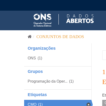
Pular para o conteúdo
CONJUNTOS DE DADOS
Organizações
ONS
(1)
Grupos
Programação da Oper...
(1)
Etiquetas
Et
CMO
(1)