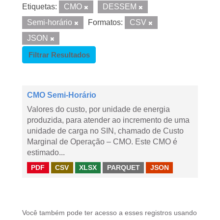
Etiquetas:
CMO
DESSEM
Semi-horário
Formatos:
CSV
JSON
Filtrar Resultados
CMO Semi-Horário
Valores do custo, por unidade de energia
produzida, para atender ao incremento de uma
unidade de carga no SIN, chamado de Custo
Marginal de Operação – CMO. Este CMO é
estimado...
PDF
CSV
XLSX
PARQUET
JSON
Você também pode ter acesso a esses registros usando