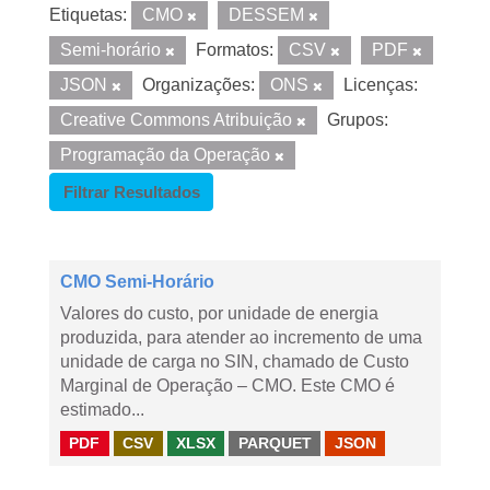
Etiquetas:
CMO
DESSEM
Semi-horário
Formatos:
CSV
PDF
JSON
Organizações:
ONS
Licenças:
Creative Commons Atribuição
Grupos:
Programação da Operação
Filtrar Resultados
CMO Semi-Horário
Valores do custo, por unidade de energia
produzida, para atender ao incremento de uma
unidade de carga no SIN, chamado de Custo
Marginal de Operação – CMO. Este CMO é
estimado...
PDF
CSV
XLSX
PARQUET
JSON