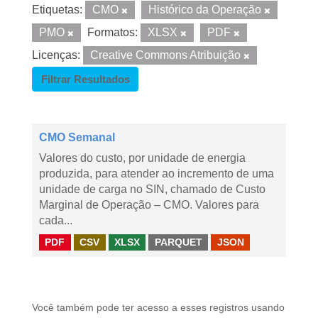
Etiquetas:
CMO
Histórico da Operação
PMO
Formatos:
XLSX
PDF
Licenças:
Creative Commons Atribuição
Filtrar Resultados
CMO Semanal
Valores do custo, por unidade de energia
produzida, para atender ao incremento de uma
unidade de carga no SIN, chamado de Custo
Marginal de Operação – CMO. Valores para
cada...
PDF
CSV
XLSX
PARQUET
JSON
Você também pode ter acesso a esses registros usando