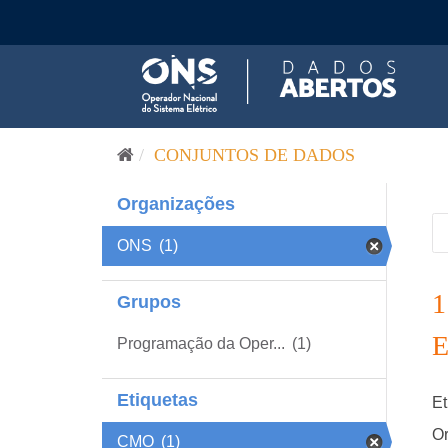
Pular para o conteúdo
CONJUNTOS DE DADOS
Organizações
ONS
(1)
Grupos
Programação da Oper...
(1)
Etiquetas
Et
Or
CMO
(1)