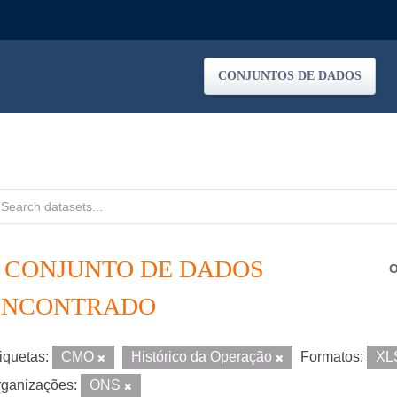
CONJUNTOS DE DADOS
1 CONJUNTO DE DADOS
O
ENCONTRADO
iquetas:
CMO
Histórico da Operação
Formatos:
XL
ganizações:
ONS