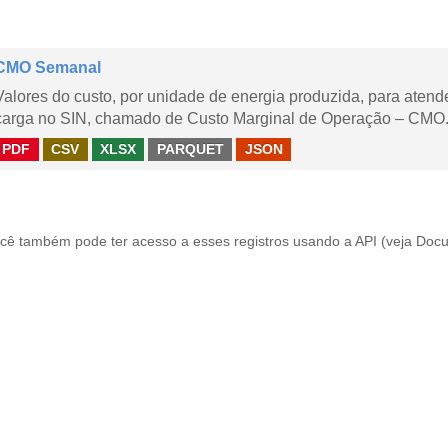
CMO Semanal
Valores do custo, por unidade de energia produzida, para aten
carga no SIN, chamado de Custo Marginal de Operação – CMO. 
PDF
CSV
XLSX
PARQUET
JSON
cê também pode ter acesso a esses registros usando a
API
(veja
Docu