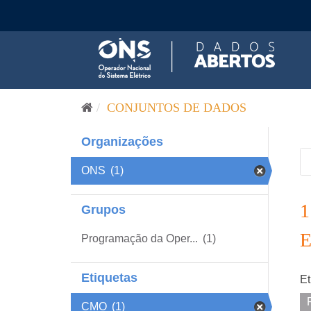
Pular para o conteúdo
CONJUNTOS DE DADOS
Organizações
ONS
(1)
Grupos
Programação da Oper...
(1)
Etiquetas
Et
CMO
(1)