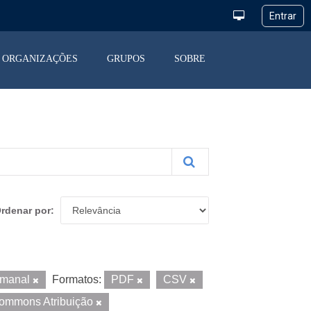
ORGANIZAÇÕES
GRUPOS
SOBRE
rdenar por
manal
Formatos:
PDF
CSV
Commons Atribuição