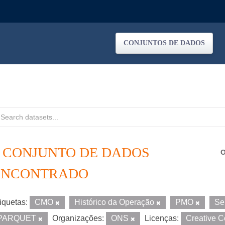
CONJUNTOS DE DADOS
1 CONJUNTO DE DADOS
O
ENCONTRADO
iquetas:
CMO
Histórico da Operação
PMO
Se
PARQUET
Organizações:
ONS
Licenças:
Creative 