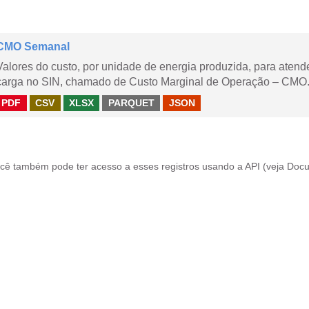
CMO Semanal
Valores do custo, por unidade de energia produzida, para aten
carga no SIN, chamado de Custo Marginal de Operação – CMO. 
PDF
CSV
XLSX
PARQUET
JSON
cê também pode ter acesso a esses registros usando a
API
(veja
Docu