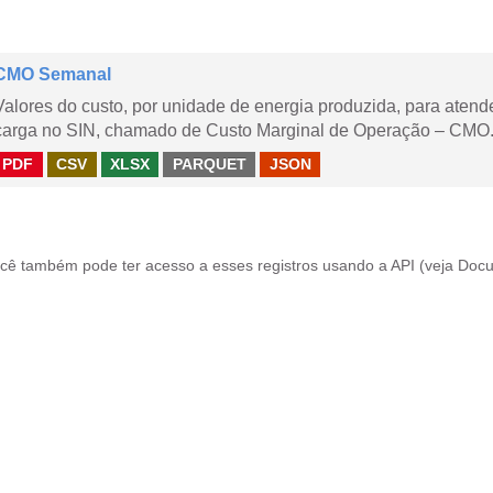
CMO Semanal
Valores do custo, por unidade de energia produzida, para aten
carga no SIN, chamado de Custo Marginal de Operação – CMO. 
PDF
CSV
XLSX
PARQUET
JSON
cê também pode ter acesso a esses registros usando a
API
(veja
Docu