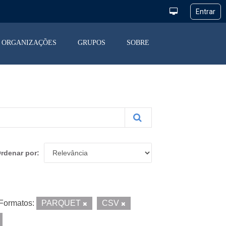
ORGANIZAÇÕES
GRUPOS
SOBRE
rdenar por
Formatos:
PARQUET
CSV