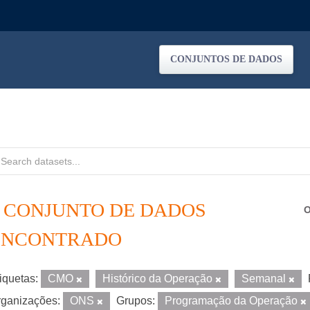
CONJUNTOS DE DADOS
1 CONJUNTO DE DADOS
O
ENCONTRADO
iquetas:
CMO
Histórico da Operação
Semanal
ganizações:
ONS
Grupos:
Programação da Operação