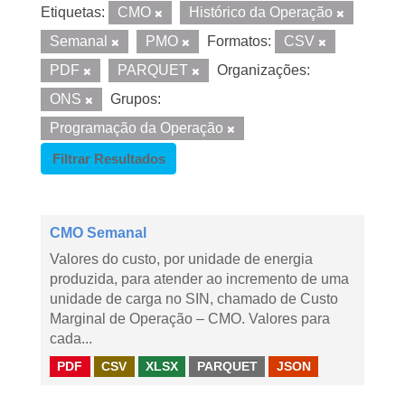
Etiquetas:
CMO
Histórico da Operação
Semanal
PMO
Formatos:
CSV
PDF
PARQUET
Organizações:
ONS
Grupos:
Programação da Operação
Filtrar Resultados
CMO Semanal
Valores do custo, por unidade de energia
produzida, para atender ao incremento de uma
unidade de carga no SIN, chamado de Custo
Marginal de Operação – CMO. Valores para
cada...
PDF
CSV
XLSX
PARQUET
JSON