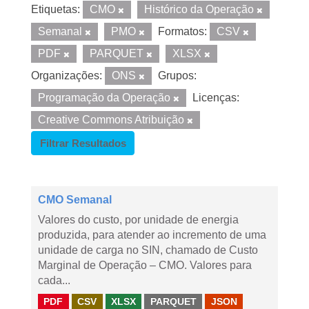
Etiquetas:
CMO
Histórico da Operação
Semanal
PMO
Formatos:
CSV
PDF
PARQUET
XLSX
Organizações:
ONS
Grupos:
Programação da Operação
Licenças:
Creative Commons Atribuição
Filtrar Resultados
CMO Semanal
Valores do custo, por unidade de energia
produzida, para atender ao incremento de uma
unidade de carga no SIN, chamado de Custo
Marginal de Operação – CMO. Valores para
cada...
PDF
CSV
XLSX
PARQUET
JSON