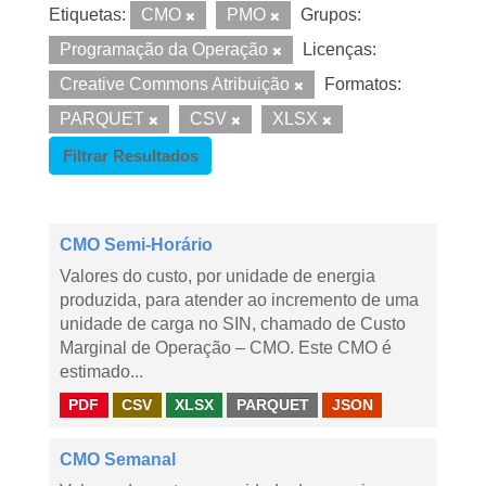
Etiquetas:
CMO
PMO
Grupos:
Programação da Operação
Licenças:
Creative Commons Atribuição
Formatos:
PARQUET
CSV
XLSX
Filtrar Resultados
CMO Semi-Horário
Valores do custo, por unidade de energia
produzida, para atender ao incremento de uma
unidade de carga no SIN, chamado de Custo
Marginal de Operação – CMO. Este CMO é
estimado...
PDF
CSV
XLSX
PARQUET
JSON
CMO Semanal