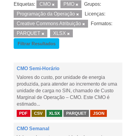
Etiquetas:
CMO
PMO
Grupos:
Programação da Operação
Licenças:
Creative Commons Atribuição
Formatos:
PARQUET
XLSX
Filtrar Resultados
CMO Semi-Horário
Valores do custo, por unidade de energia
produzida, para atender ao incremento de uma
unidade de carga no SIN, chamado de Custo
Marginal de Operação – CMO. Este CMO é
estimado...
PDF
CSV
XLSX
PARQUET
JSON
CMO Semanal