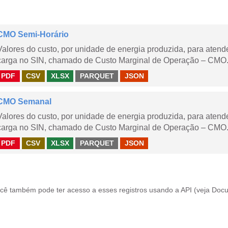
CMO Semi-Horário
Valores do custo, por unidade de energia produzida, para aten
carga no SIN, chamado de Custo Marginal de Operação – CMO.
PDF
CSV
XLSX
PARQUET
JSON
CMO Semanal
Valores do custo, por unidade de energia produzida, para aten
carga no SIN, chamado de Custo Marginal de Operação – CMO. 
PDF
CSV
XLSX
PARQUET
JSON
cê também pode ter acesso a esses registros usando a
API
(veja
Docu