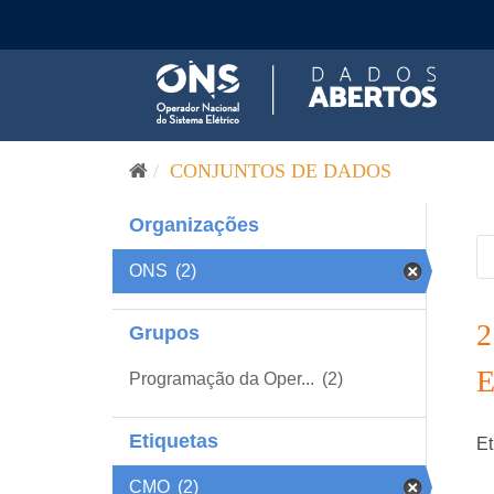
Pular para o conteúdo
CONJUNTOS DE DADOS
Organizações
ONS
(2)
Grupos
Programação da Oper...
(2)
Etiquetas
Et
CMO
(2)