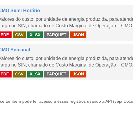
CMO Semi-Horário
Valores do custo, por unidade de energia produzida, para aten
carga no SIN, chamado de Custo Marginal de Operação – CMO.
PDF
CSV
XLSX
PARQUET
JSON
CMO Semanal
Valores do custo, por unidade de energia produzida, para aten
carga no SIN, chamado de Custo Marginal de Operação – CMO. 
PDF
CSV
XLSX
PARQUET
JSON
cê também pode ter acesso a esses registros usando a
API
(veja
Docu