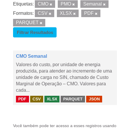
Etiquetas:
CMO
PMO
Semanal
Formatos:
CSV
XLSX
PDF
PARQUET
Filtrar Resultados
CMO Semanal
Valores do custo, por unidade de energia
produzida, para atender ao incremento de uma
unidade de carga no SIN, chamado de Custo
Marginal de Operação – CMO. Valores para
cada...
PDF
CSV
XLSX
PARQUET
JSON
Você também pode ter acesso a esses registros usando