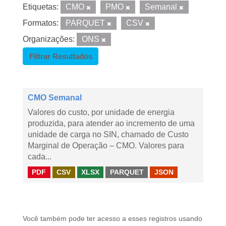
Etiquetas:
CMO
PMO
Semanal
Formatos:
PARQUET
CSV
Organizações:
ONS
Filtrar Resultados
CMO Semanal
Valores do custo, por unidade de energia
produzida, para atender ao incremento de uma
unidade de carga no SIN, chamado de Custo
Marginal de Operação – CMO. Valores para
cada...
PDF
CSV
XLSX
PARQUET
JSON
Você também pode ter acesso a esses registros usando