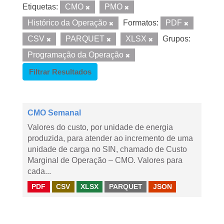
Etiquetas:
CMO
PMO
Histórico da Operação
Formatos:
PDF
CSV
PARQUET
XLSX
Grupos:
Programação da Operação
Filtrar Resultados
CMO Semanal
Valores do custo, por unidade de energia
produzida, para atender ao incremento de uma
unidade de carga no SIN, chamado de Custo
Marginal de Operação – CMO. Valores para
cada...
PDF
CSV
XLSX
PARQUET
JSON