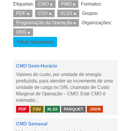
Etiquetas:
CMO
PMO
Formatos:
PDF
CSV
XLSX
Grupos:
Programação da Operação
Organizações:
ONS
Filtrar Resultados
CMO Semi-Horário
Valores do custo, por unidade de energia
produzida, para atender ao incremento de uma
unidade de carga no SIN, chamado de Custo
Marginal de Operação – CMO. Este CMO é
estimado...
PDF
CSV
XLSX
PARQUET
JSON
CMO Semanal