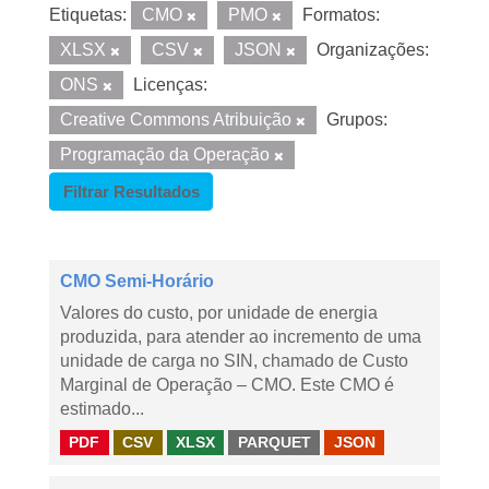
Etiquetas:
CMO
PMO
Formatos:
XLSX
CSV
JSON
Organizações:
ONS
Licenças:
Creative Commons Atribuição
Grupos:
Programação da Operação
Filtrar Resultados
CMO Semi-Horário
Valores do custo, por unidade de energia
produzida, para atender ao incremento de uma
unidade de carga no SIN, chamado de Custo
Marginal de Operação – CMO. Este CMO é
estimado...
PDF
CSV
XLSX
PARQUET
JSON