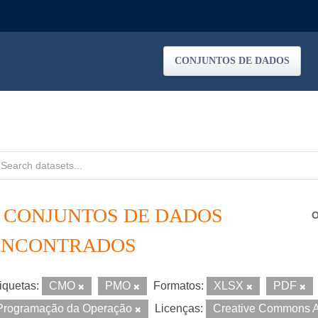
CONJUNTOS DE DADOS
2 CONJUNTOS DE DADOS
O
ENCONTRADOS
iquetas:
CMO
PMO
Formatos:
XLSX
PDF
Programação da Operação
Licenças:
Creative Commons A