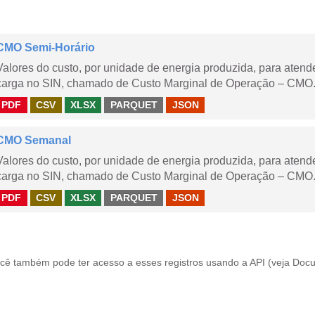
CMO Semi-Horário
Valores do custo, por unidade de energia produzida, para aten
carga no SIN, chamado de Custo Marginal de Operação – CMO.
PDF
CSV
XLSX
PARQUET
JSON
CMO Semanal
Valores do custo, por unidade de energia produzida, para aten
carga no SIN, chamado de Custo Marginal de Operação – CMO. 
PDF
CSV
XLSX
PARQUET
JSON
cê também pode ter acesso a esses registros usando a
API
(veja
Docu