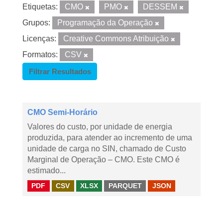
Etiquetas:
CMO
PMO
DESSEM
Grupos:
Programação da Operação
Licenças:
Creative Commons Atribuição
Formatos:
CSV
Filtrar Resultados
CMO Semi-Horário
Valores do custo, por unidade de energia
produzida, para atender ao incremento de uma
unidade de carga no SIN, chamado de Custo
Marginal de Operação – CMO. Este CMO é
estimado...
PDF
CSV
XLSX
PARQUET
JSON