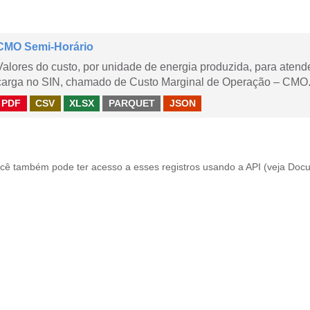
CMO Semi-Horário
Valores do custo, por unidade de energia produzida, para aten
carga no SIN, chamado de Custo Marginal de Operação – CMO.
PDF
CSV
XLSX
PARQUET
JSON
cê também pode ter acesso a esses registros usando a
API
(veja
Docu