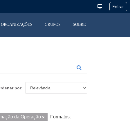
ORGANIZAÇÕES
GRUPOS
SOBRE
rdenar por
amação da Operação
Formatos: