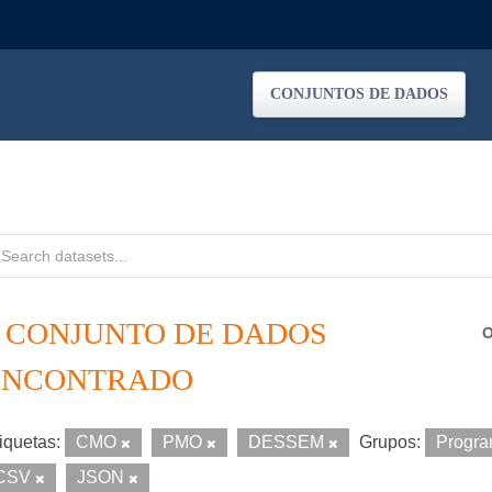
CONJUNTOS DE DADOS
1 CONJUNTO DE DADOS
O
ENCONTRADO
iquetas:
CMO
PMO
DESSEM
Grupos:
Progr
CSV
JSON