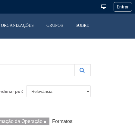
ORGANIZAÇÕES
GRUPOS
SOBRE
rdenar por
amação da Operação
Formatos: