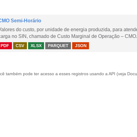
CMO Semi-Horário
Valores do custo, por unidade de energia produzida, para aten
carga no SIN, chamado de Custo Marginal de Operação – CMO.
PDF
CSV
XLSX
PARQUET
JSON
cê também pode ter acesso a esses registros usando a
API
(veja
Docu