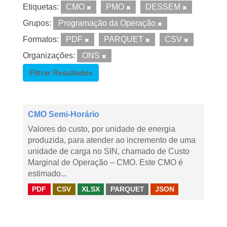
Etiquetas:
CMO
PMO
DESSEM
Grupos:
Programação da Operação
Formatos:
PDF
PARQUET
CSV
Organizações:
ONS
Filtrar Resultados
CMO Semi-Horário
Valores do custo, por unidade de energia
produzida, para atender ao incremento de uma
unidade de carga no SIN, chamado de Custo
Marginal de Operação – CMO. Este CMO é
estimado...
PDF
CSV
XLSX
PARQUET
JSON