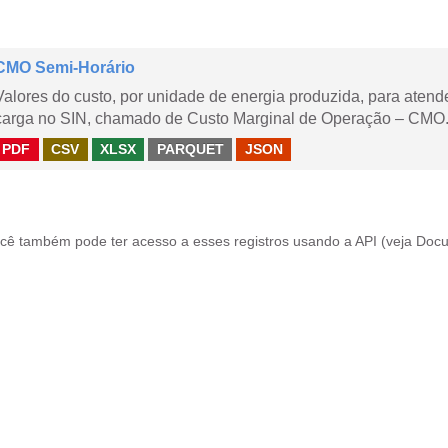
CMO Semi-Horário
Valores do custo, por unidade de energia produzida, para aten
carga no SIN, chamado de Custo Marginal de Operação – CMO.
PDF
CSV
XLSX
PARQUET
JSON
cê também pode ter acesso a esses registros usando a
API
(veja
Docu