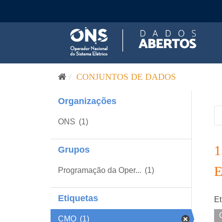
Pular para o conteúdo
CONJUNTOS DE DADOS
Organizações
ONS
(1)
Grupos
Programação da Oper...
(1)
Etiquetas
Et
CMO
(1)