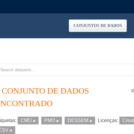
CONJUNTOS DE DADOS
1 CONJUNTO DE DADOS
O
ENCONTRADO
iquetas:
CMO
PMO
DESSEM
Licenças:
Crea
CSV