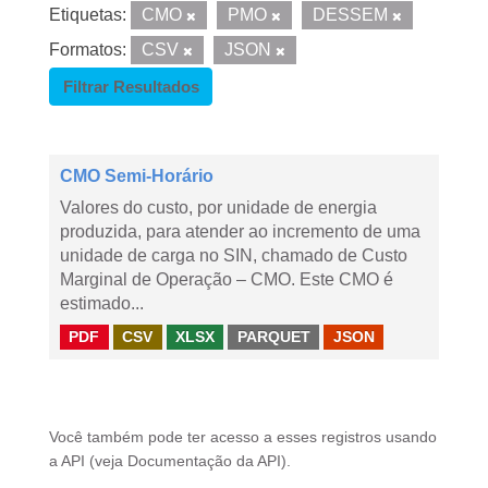
Etiquetas:
CMO
PMO
DESSEM
Formatos:
CSV
JSON
Filtrar Resultados
CMO Semi-Horário
Valores do custo, por unidade de energia
produzida, para atender ao incremento de uma
unidade de carga no SIN, chamado de Custo
Marginal de Operação – CMO. Este CMO é
estimado...
PDF
CSV
XLSX
PARQUET
JSON
Você também pode ter acesso a esses registros usando
a
API
(veja
Documentação da API
).