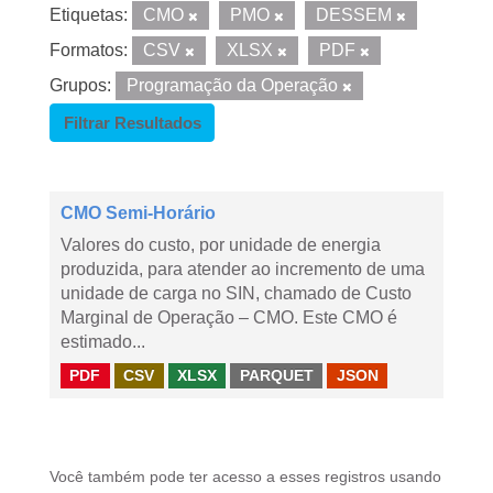
Etiquetas:
CMO
PMO
DESSEM
Formatos:
CSV
XLSX
PDF
Grupos:
Programação da Operação
Filtrar Resultados
CMO Semi-Horário
Valores do custo, por unidade de energia
produzida, para atender ao incremento de uma
unidade de carga no SIN, chamado de Custo
Marginal de Operação – CMO. Este CMO é
estimado...
PDF
CSV
XLSX
PARQUET
JSON
Você também pode ter acesso a esses registros usando