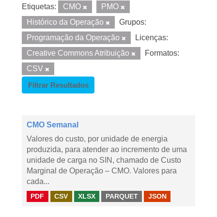
Etiquetas:
CMO
PMO
Histórico da Operação
Grupos:
Programação da Operação
Licenças:
Creative Commons Atribuição
Formatos:
CSV
Filtrar Resultados
CMO Semanal
Valores do custo, por unidade de energia
produzida, para atender ao incremento de uma
unidade de carga no SIN, chamado de Custo
Marginal de Operação – CMO. Valores para
cada...
PDF
CSV
XLSX
PARQUET
JSON