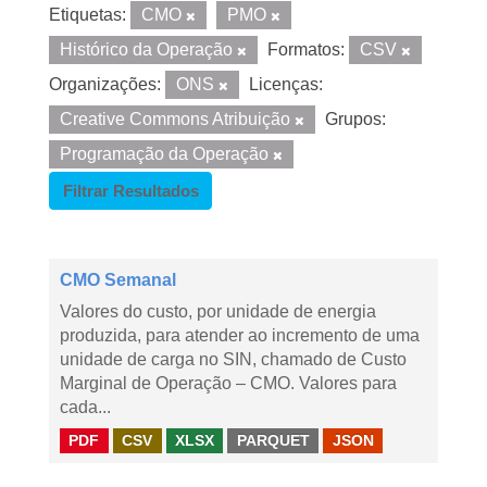
Etiquetas:
CMO
PMO
Histórico da Operação
Formatos:
CSV
Organizações:
ONS
Licenças:
Creative Commons Atribuição
Grupos:
Programação da Operação
Filtrar Resultados
CMO Semanal
Valores do custo, por unidade de energia
produzida, para atender ao incremento de uma
unidade de carga no SIN, chamado de Custo
Marginal de Operação – CMO. Valores para
cada...
PDF
CSV
XLSX
PARQUET
JSON