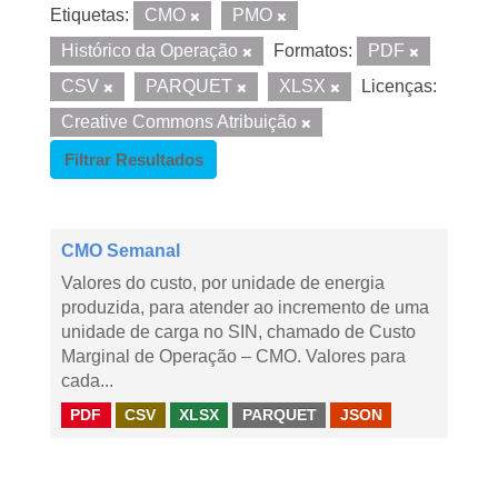
Etiquetas:
CMO
PMO
Histórico da Operação
Formatos:
PDF
CSV
PARQUET
XLSX
Licenças:
Creative Commons Atribuição
Filtrar Resultados
CMO Semanal
Valores do custo, por unidade de energia
produzida, para atender ao incremento de uma
unidade de carga no SIN, chamado de Custo
Marginal de Operação – CMO. Valores para
cada...
PDF
CSV
XLSX
PARQUET
JSON