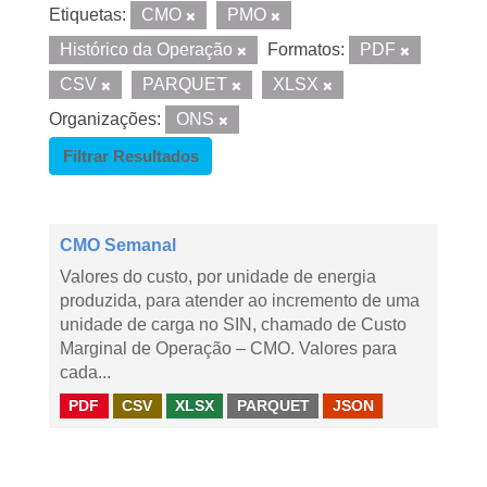
Etiquetas:
CMO
PMO
Histórico da Operação
Formatos:
PDF
CSV
PARQUET
XLSX
Organizações:
ONS
Filtrar Resultados
CMO Semanal
Valores do custo, por unidade de energia
produzida, para atender ao incremento de uma
unidade de carga no SIN, chamado de Custo
Marginal de Operação – CMO. Valores para
cada...
PDF
CSV
XLSX
PARQUET
JSON