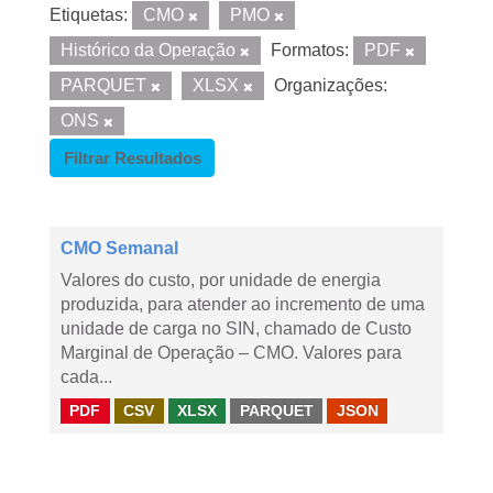
Etiquetas:
CMO
PMO
Histórico da Operação
Formatos:
PDF
PARQUET
XLSX
Organizações:
ONS
Filtrar Resultados
CMO Semanal
Valores do custo, por unidade de energia
produzida, para atender ao incremento de uma
unidade de carga no SIN, chamado de Custo
Marginal de Operação – CMO. Valores para
cada...
PDF
CSV
XLSX
PARQUET
JSON