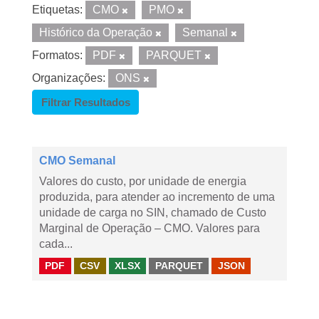
Etiquetas:
CMO
PMO
Histórico da Operação
Semanal
Formatos:
PDF
PARQUET
Organizações:
ONS
Filtrar Resultados
CMO Semanal
Valores do custo, por unidade de energia
produzida, para atender ao incremento de uma
unidade de carga no SIN, chamado de Custo
Marginal de Operação – CMO. Valores para
cada...
PDF
CSV
XLSX
PARQUET
JSON