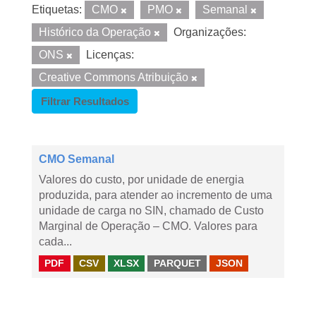
Etiquetas:
CMO
PMO
Semanal
Histórico da Operação
Organizações:
ONS
Licenças:
Creative Commons Atribuição
Filtrar Resultados
CMO Semanal
Valores do custo, por unidade de energia
produzida, para atender ao incremento de uma
unidade de carga no SIN, chamado de Custo
Marginal de Operação – CMO. Valores para
cada...
PDF
CSV
XLSX
PARQUET
JSON