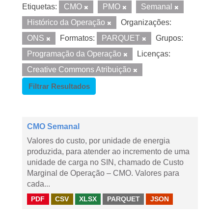
Etiquetas:
CMO
PMO
Semanal
Histórico da Operação
Organizações:
ONS
Formatos:
PARQUET
Grupos:
Programação da Operação
Licenças:
Creative Commons Atribuição
Filtrar Resultados
CMO Semanal
Valores do custo, por unidade de energia
produzida, para atender ao incremento de uma
unidade de carga no SIN, chamado de Custo
Marginal de Operação – CMO. Valores para
cada...
PDF
CSV
XLSX
PARQUET
JSON