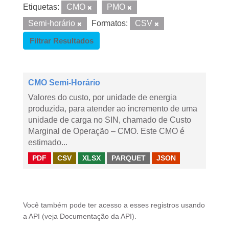
Etiquetas:
CMO
PMO
Semi-horário
Formatos:
CSV
Filtrar Resultados
CMO Semi-Horário
Valores do custo, por unidade de energia
produzida, para atender ao incremento de uma
unidade de carga no SIN, chamado de Custo
Marginal de Operação – CMO. Este CMO é
estimado...
PDF
CSV
XLSX
PARQUET
JSON
Você também pode ter acesso a esses registros usando
a
API
(veja
Documentação da API
).