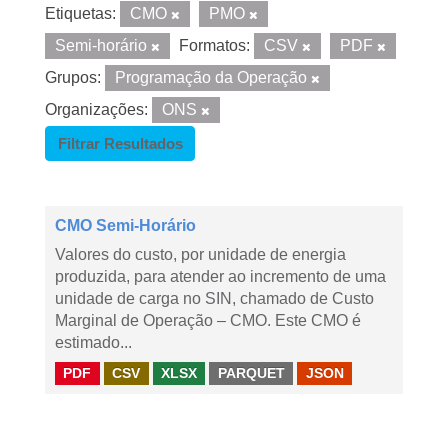
Etiquetas:
CMO
PMO
Semi-horário
Formatos:
CSV
PDF
Grupos:
Programação da Operação
Organizações:
ONS
Filtrar Resultados
CMO Semi-Horário
Valores do custo, por unidade de energia
produzida, para atender ao incremento de uma
unidade de carga no SIN, chamado de Custo
Marginal de Operação – CMO. Este CMO é
estimado...
PDF
CSV
XLSX
PARQUET
JSON