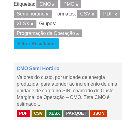
Etiquetas:
CMO
PMO
Semi-horário
Formatos:
CSV
PDF
XLSX
Grupos:
Programação da Operação
Filtrar Resultados
CMO Semi-Horário
Valores do custo, por unidade de energia
produzida, para atender ao incremento de uma
unidade de carga no SIN, chamado de Custo
Marginal de Operação – CMO. Este CMO é
estimado...
PDF
CSV
XLSX
PARQUET
JSON