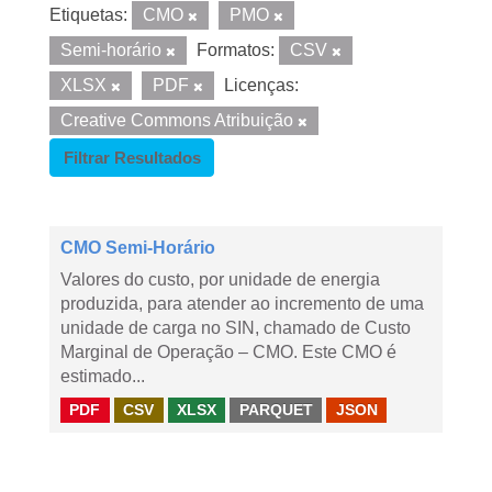
Etiquetas:
CMO
PMO
Semi-horário
Formatos:
CSV
XLSX
PDF
Licenças:
Creative Commons Atribuição
Filtrar Resultados
CMO Semi-Horário
Valores do custo, por unidade de energia
produzida, para atender ao incremento de uma
unidade de carga no SIN, chamado de Custo
Marginal de Operação – CMO. Este CMO é
estimado...
PDF
CSV
XLSX
PARQUET
JSON