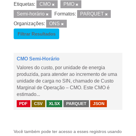
Etiquetas:
CMO
PMO
Semi-horário
Formatos:
PARQUET
Organizações:
ONS
Filtrar Resultados
CMO Semi-Horário
Valores do custo, por unidade de energia
produzida, para atender ao incremento de uma
unidade de carga no SIN, chamado de Custo
Marginal de Operação – CMO. Este CMO é
estimado...
PDF
CSV
XLSX
PARQUET
JSON
Você também pode ter acesso a esses registros usando