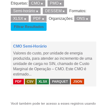
Etiquetas:
CMO
PMO
Semi-horário
DESSEM
Formatos:
XLSX
PDF
Organizações:
ONS
Filtrar Resultados
CMO Semi-Horário
Valores do custo, por unidade de energia
produzida, para atender ao incremento de uma
unidade de carga no SIN, chamado de Custo
Marginal de Operação – CMO. Este CMO é
estimado...
PDF
CSV
XLSX
PARQUET
JSON
Você também pode ter acesso a esses registros usando